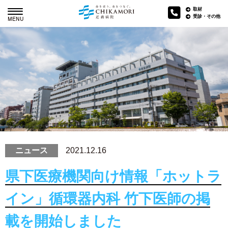
取材
受診・その他
MENU
ニュース
2021.12.16
県下医療機関向け情報「ホットラ
イン」循環器内科 竹下医師の掲
載を開始しました